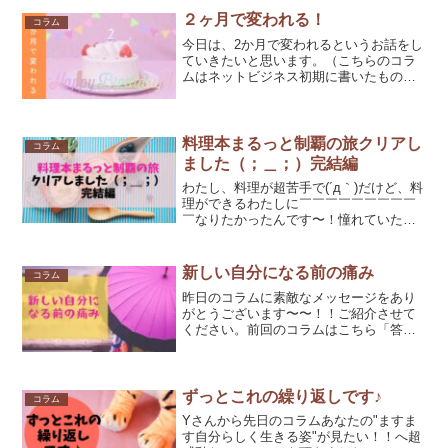
２ヶ月で変われる！
コラム
今日は、2か月で変われるというお話をし
ていきたいと思います。（こちらのコラ
ムはネットビジネス初期に書いたもので
す。）昨日はなんとなく自分のプロフィ
ールを見てたら…あ…そろそろ、編集し
なおさないと…と思いました。2か月半前
に編集したプロフィー...
料理本まるっと制覇の旅クリアし
コラム
ました（；＿；）完結編
わたし、料理が超苦手で(´д｀)だけど、料
理ができるわたしに￣￣￣￣￣￣￣￣￣
￣なりたかったんです〜！憧れていたん
ですね。それで始めたのが、／料理本1冊
まるっと制覇の旅＼でした。その旅を、
終えることができました〜！！！（なん
新しい自分になる前の痛み
コラム
なのツイートに飛...
昨日のコラムに素敵なメッセージをあり
がとうございます〜〜！！ご紹介させて
ください。前回のコラムはこちら「答え
は・・・自分の中にある☆」ーーーーー
ーーーーーーーーーーーー今回のコラム
の中で姉なんなちゃんの自分で考えてア
ウトプットそしてそれをさ...
ずっとこれの繰り返しです♪
コラム
Yさんから先日のコラムあなたの"ますま
す自分らしく生きる姿"が見たい！！へ超