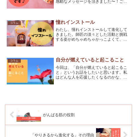
感動なメッセージを頂きました〜！ご紹
介させてください。
++++++++++++++++++++++++++++++
+私読まなきゃーと思いながら、でもあん
まり皆さんの...
憧れインストール
コラム
わたし、憧れインストールして進化して
きました。師匠の淡々とした活動と挑戦
する姿がめちゃめちゃかっこよくて、わ
たしもそうなりたーい！って思っていま
した。その力ってめっちゃ強くて、変わ
るのが怖かったわたしがズンズン進化で
きた秘密の1つでもあるな...
自分が燃えていると起こること
コラム
今回は、「自分が燃えていると起こるこ
と」というお話をしたいと思います。私
はどんな人を応援したくなるのかな、不
意に応援したくなるのは、なんでかな？
そう思った時、わかりました。その人自
身の気持ちが￣￣￣￣￣￣￣￣￣￣燃え
ているかいないか。￣￣￣...
がんばる筋の役割
「やりきるから進化する」その理由