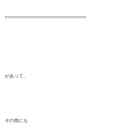
===============================
があって、
その他にも