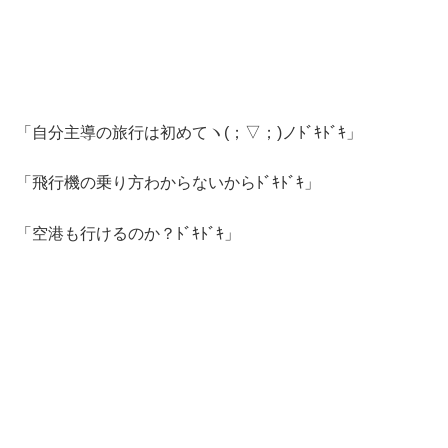
「自分主導の旅行は初めてヽ(；▽；)ノﾄﾞｷﾄﾞｷ」
「飛行機の乗り方わからないからﾄﾞｷﾄﾞｷ」
「空港も行けるのか？ﾄﾞｷﾄﾞｷ」