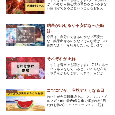
は、小さな自信を積み重ねると揺るぎな
い自信ができるよということをお伝えさ
せて頂きました。揺るぎない自信の地層
の作り方実績も同じなんです。ついつい
大きな実績を目指そうとしたり、大きな
実績じゃないと価値...
結果が出せるか不安になった時
コラム
は…
今日は、自分にできるのかな？不安だ
な…結果出せるのかな？そんな時はこの
言葉だよ！！を紹介したいと思います！
例えば、例えばですよ！みんなの前で
「新着1位になります！！」と宣言したと
します。すると、宣言しちゃったけど
それぞれが正解
コラム
ー、自分1位になれるのかなー...
こちらは音声でも聴けます♪（7:18）ネッ
トビジネスをしていると、いろんな在り
方や手法があります。それで、自分が良
かった道があったとして、時には、それ
を主張することが、他の方の在り方や手
法とは違ったりする訳です。その逆もあ
りで、あ、少し、在...
コツコツが、突然デカくなる日
コラム
わたしが今毎日継続中なこと。↓↓↓↓・メ
ルマガ・note音声(救急車で運ばれた1日
だけお休み)・アファメーション・筋ト
レ・美容トレです。↑↑↑↑ツイッターでK
さんに、「なんなはほんとにコツコツの