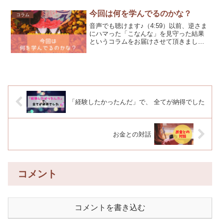
人だ」と言っていただけました！ありが
とうござい...
今回は何を学んでるのかな？
コラム
音声でも聴けます♪（4:59）以前、逆さま
にハマった「こなんな」を見守った結果
というコラムをお届けさせて頂きまし
た。冬休みに、「逆さま」にハマった5歳
の「こなんな」。いつ見ても「また逆さ
ま」という日が続いた先には、『体幹を
鍛え終わる』という...
「経験したかったんだ」で、 全てが納得でした
お金との対話
コメント
コメントを書き込む