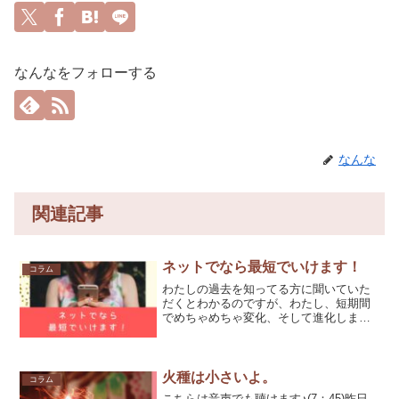
なんなをフォローする
なんな
関連記事
ネットでなら最短でいけます！
コラム
わたしの過去を知ってる方に聞いていた
だくとわかるのですが、わたし、短期間
でめちゃめちゃ変化、そして進化しまし
た。オンライン教材へわたしのことを初
期から見てくださっているTさんからこの
ような感想を頂いています。外から見て
たなんなさんは進化の速...
火種は小さいよ。
コラム
こちらは音声でも聴けます♪(7：45)昨日