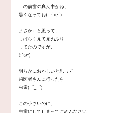
上の前歯の真ん中がね、
黒くなってね(; ･`д･´)
まさか～と思って、
しばらく見て見ぬふり
してたのですが、
(;^ω^)
明らかにおかしいと思って
歯医者さんに行ったら
虫歯(゜_゜)
この小さいのに、
虫歯にしてしまってごめんなさい