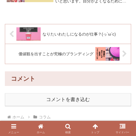
いと思います。自分がよくなるために使
うお金を投資と言います。と、爆然と考
えていたわたしに今日のメルマガを見せ
てあげたいです。わたし、去年の3月に、
「開業届け」と「青色申...
なりたいわたしになるのが仕事？(っ´ω`c)
価値観を出すことが究極のブランディング
コメント
コメントを書き込む
ホーム
コラム
メニュー
ホーム
検索
トップ
サイドバー