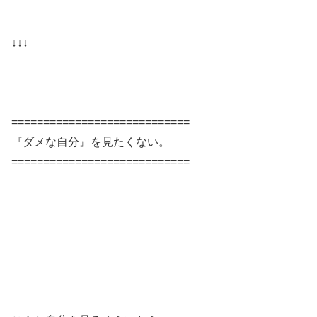
↓↓↓
============================
『ダメな自分』を見たくない。
============================