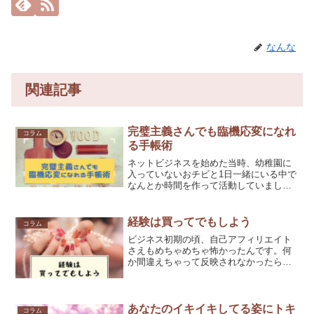
なんな
関連記事
完璧主義さんでも臨機応変になれ
コラム
る手帳術
ネットビジネスを始めた当時、幼稚園に
入っていないおチビと1日一緒にいる中で
なんとか時間を作って活動していまし
た。活動時間は、朝の3時から。午前中か
らお昼ちょっとすぎくらいまで、メール
便のお仕事もしていました。そして、夜
経験は買ってでもしよう
コラム
子供たちを寝かしつける...
ビジネス初期の頃、自己アフィリエイト
さえもめちゃめちゃ怖かったんです。何
か間違えちゃって反映されなかったらど
うしようとか、クレジットカード頼みす
ぎて、ブラックリストにのったらどうし
よう(´；ω；`)とか、すんごい不安でいっ
ぱいになる人でした...
あなたのイキイキしてる姿にトキ
コラム