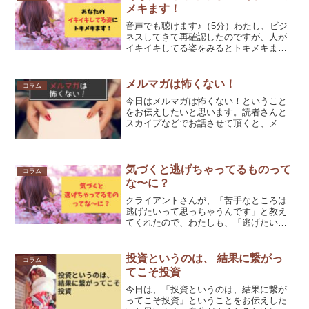
メキます！
音声でも聴けます♪（5分）わたし、ビジ
ネスしてきて再確認したのですが、人が
イキイキしてる姿をみるとトキメキま
す。嬉しくて泣きそうになる。クライア
ントさんがイキイキしてるのみるとトキ
メキます。うれしいな〜〜〜って思う。
メルマガは怖くない！
コラム
（今も想像しただけで泣き...
今日はメルマガは怖くない！ということ
をお伝えしたいと思います。読者さんと
スカイプなどでお話させて頂くと、メル
マガを書くのは難しそうメルマガを書く
のは大変そうそんな方が結構多いと感じ
てます。わたしもメルマガを始める前は
そうだったのですごくよく...
気づくと逃げちゃってるものって
コラム
な〜に？
クライアントさんが、「苦手なところは
逃げたいって思っちゃうんです」と教え
てくれたので、わたしも、「逃げたいっ
て思っちゃいます（笑）」とそのまんま
お伝えしたなんなです（笑）そうなんで
す。まだまだ、無意識で逃げてることい
投資というのは、 結果に繋がっ
コラム
っぱいあります、あります...
てこそ投資
今日は、「投資というのは、結果に繋が
ってこそ投資」ということをお伝えした