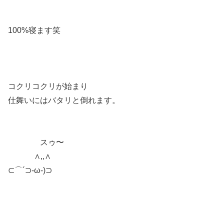
100%寝ます笑
コクリコクリが始まり
仕舞いにはバタリと倒れます。
スゥ〜
∧,,∧
⊂⌒´⊃-ω-)⊃