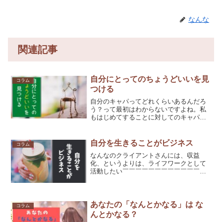
なんな
関連記事
自分にとってのちょうどいいを見
コラム
つける
自分のキャパってどれくらいあるんだろ
う？って最初はわからないですよね。私
もはじめてすることに対してのキャパが
わかりません(;^ω^)なので、はじめてコン
テンツを製作した時、1週間で作りますと
宣言しましたが、作り始めてみてこれは
自分を生きることがビジネス
コラム
キャパオーバー...
なんなのクライアントさんには、収益
化、というよりは、ライフワークとして
活動したい￣￣￣￣￣￣￣￣￣￣￣￣￣
￣ということでサポートコンサルを受け
てくださっています。え！？収益化が目
標じゃなくていいの？とね、その時はビ
ックリしました！新しい視点...
あなたの「なんとかなる」は な
コラム
んとかなる？