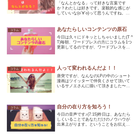
「なんとかなる」って好きな言葉です
か？わたしは好きです。楽観的な感じが
していいな(о´∀`о)って思うんですね。と
ころがこの言葉には、なかなかの落とし
穴がありまして・・・。計画性のある
「なんとかなる」なのか、計画性のない
あなたらしいコンテンツの原石
コラム
「なんとかなる」なの...
今日は久々にドキッとしちゃいました(T ^
T)毎朝、ワードプレスの方にコラムを1つ
更新してるのですが、ワードプレスを開
こうとしたら英語の文章と共に、このサ
イトで重大なエラーが発生しました。
と。￣￣￣￣￣￣￣￣￣￣￣￣￣￣￣￣
￣￣￣ワードプ...
人って変われるんだよ！！
コラム
唐突ですが、なんなのLPの中のショート
漫画はツイッターで仲良くさせて頂いて
いるサノエさんに描いて頂きました〜！
漫画を仕事にするサノエさんツイッター
はこちら漫画のLPって、パッと見て自分
のストーリーを知って頂けていいな〜〜
って思ってたんです。...
自分の在り方を知ろう！
コラム
今日の音声です♪(7:15)昨日は、あなたら
しくいることであなただけのノウハウが
出来上がります。ということをお伝えさ
せて頂きました〜(｀・∀・´)自分の在り方
→言葉 態
度 行動 思